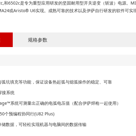
, 5002c,和6502c是专为重型应用研发的坚固耐用型开关逆变（斩波）电源。
go™ MA24或Aristo® U6实现。成熟可靠的技术以及伊萨自行研发的软
述
规格参数
与弧坑填充等功能，保证设备热起弧与熄弧操作的稳定、可靠
能焊接系统
cVoltage™系统可测量出正确的电弧电压值（配合伊萨焊枪一起使用）
0个预编程协同行(U82 Plus)
存储数据，可轻松实现机器与电脑间的数据传输