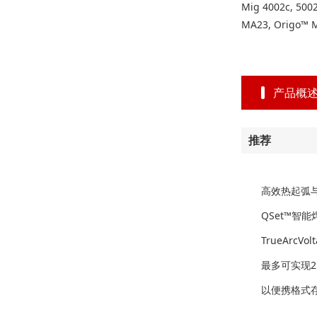
Mig 4002c
MA23, Ori
产品概
推荐
高效热起弧
QSet™智
TrueAr
最多可实现25
以便携格式