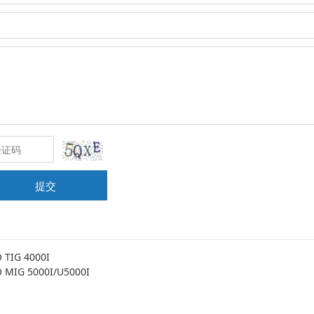
提交
 TIG 4000I
 MIG 5000I/U5000I