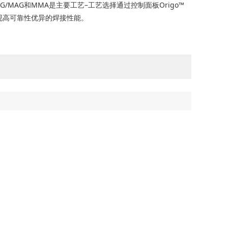
MIG/MAG和MMA是主要工艺–工艺选择通过控制面板Origo™
件可实现高可靠性优异的焊接性能。