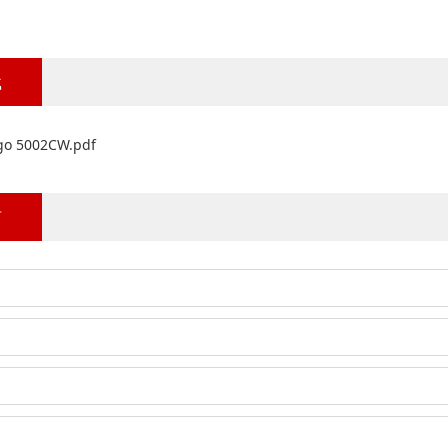
载
go 5002CW.pdf
言