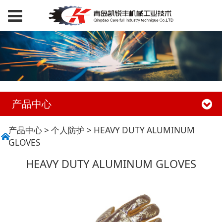
产品中心
HEAVY DUTY
产品中心
>
个人防护
>
HEAVY DUTY ALUMINUM
GLOVES
ALUMINUM GLOVES
HEAVY DUTY ALUMINUM GLOVES